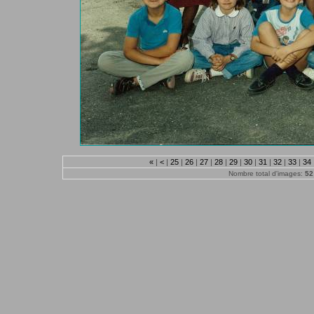
«
|
<
|
25
|
26
|
27
|
28
|
29
|
30
|
31
|
32
|
33
|
34
Nombre total d'images:
52